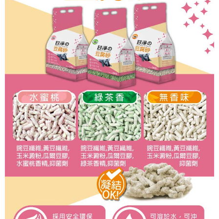
每筆NT$360
購買商品的店家。未經商家同意取消之訂單仍視為有效，需透過AFTEE先享
後付繳納相關費用。
宅配【偏遠地區-依黑貓物流所公告地區為主】
※ 交易是否成功請以「AFTEE先享後付 」之結帳頁面顯示為準，若有關於
是否繳費成功／繳費後需取消欲退款等相關疑問，請聯繫「AFTEE先享後付
每筆NT$250
客戶支援中心」
https://netprotections.freshdesk.com/support/home
【注意事項】
１．透過由恩沛科技股份有限公司提供之「AFTEE先享後付」服務完成之交
易，需依本服務之必要範圍內提供個人資料，並將交易相關給付款項請求債
權轉讓予恩沛科技股份有限公司。
２．關於個人資料處理事宜，請瀏覽以下網址：
https://aftee.tw/terms/#terms3
３．未成年的使用者請事先徵得法定代理人或監護人之同意方可使用
「AFTEE先享後付」，若未經同意申辦者引起之損失，本公司不負相關責
任。
４．使用「AFTEE先享後付」時，將依據個別帳號之用戶狀況，依本公司即
時審查核予不同之上限額度；若仍有額度不足之情形，本公司將視審查結果
請求用戶進行身份認證。
５．嚴禁一人註冊多個帳號或使用他人資訊註冊。若發現惡意使用之情形，
恩沛科技股份有限公司將有權停止該用戶之使用額度並採取法律行動。