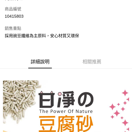
信用卡一次付款
商品編號
LINE Pay
10415803
Apple Pay
銷售重點
悠遊付
採用豌豆纖維為主原料，安心材質又環保
AFTEE先享後付
相關說明
【關於「AFTEE先享後付」】
詳細說明
相關推薦
ATM付款
AFTEE先享後付是「在收到商品之後才付款」的支付方式。 讓您購物簡單
便利好安心！
１．簡單：不需註冊會員、不需綁卡、不需儲值。
運送方式
２．便利：只要手機號碼，簡訊認證，即可結帳。
３．安心：先確認商品／服務後，再付款。
宅配
每筆NT$110，滿NT$1,500(含以上)免運費
【「AFTEE先享後付」結帳流程】
１．於結帳方式選擇「AFTEE先享後付」後，將跳轉至「AFTEE先享後付」
單品免運費
結帳頁面，進行簡訊認證並確認金額後，即可完成結帳。
２．訂單成立數日內，您將收到繳費通知簡訊。
免運費
３．收到繳費通知簡訊後14天內，點擊此簡訊中的連結，可透過四大超商／
ATM／網路銀行／等多元方式進行付款，方視為交易完成。
外島配送（黑貓宅急便－澎湖、金門、馬祖、綠島）
※ 請注意：結帳手續完成當下不需立刻繳費，但若您需要取消訂單，請聯絡