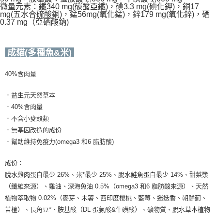
微量元素：鐵340 mg(碳酸亞鐵)，碘3.3 mg(碘化鉀)，銅17
mg(五水合硫酸銅)，錳56mg(氧化錳)，鋅179 mg(氧化鋅)，硒
0.37 mg（亞硒酸鈉)
成貓(多種魚&米)
40%含肉量
．益生元天然草本
．40%含肉量
．不含小麥穀類
．無基因改造的成份
．幫助維持免疫力(omega3 和6 脂肪酸)
成份：
脫水雞肉蛋白最少 26%、米*最少 25%、脫水鮭魚蛋白最少 14%、甜菜漿
（纖維來源）、雞油、深海魚油 0.5%（omega3 和6 脂肪酸來源）、天然
植物萃取物 0.02%（麥芽、木薯、西印度櫻桃、藍莓、迷迭香、朝鮮薊、
苦橙）、長角豆*、胺基酸（DL-蛋氨酸&牛磺酸）、礦物質、脫水草本植物