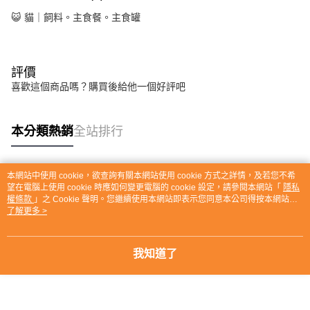
😺 貓｜飼料。主食餐。主食罐
評價
喜歡這個商品嗎？購買後給他一個好評吧
本分類熱銷
全站排行
本網站中使用 cookie，欲查詢有關本網站使用 cookie 方式之詳情，及若您不希
熱門標籤
望在電腦上使用 cookie 時應如何變更電腦的 cookie 設定，請參閱本網站「
隱私
權條款
」之 Cookie 聲明。您繼續使用本網站即表示您同意本公司得按本網站使
用條款之 Cookie 聲明使用 cookie。
了解更多 >
我知道了