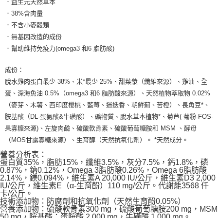
．益生元天然草本
．38%含肉量
．不含小麥穀類
．無基因改造的成份
．幫助維持免疫力(omega3 和6 脂肪酸)
成份：
脫水雞肉蛋白最少 38%、米*最少 25%、甜菜漿（纖維來源）、雞油、全
蛋、深海魚油 0.5%（omega3 和6 脂肪酸來源）、天然植物萃取物 0.02%
（麥芽、木薯、西印度櫻桃、藍莓、迷迭香、朝鮮薊、苦橙）、長角豆*、
胺基酸（DL-蛋氨酸&牛磺酸）、礦物質、脫水草本植物*、菊苣( 菊粉-FOS-
果寡糖來源)、左旋肉鹼、硫酸軟骨素、硫酸葡萄糖胺和 MSM 、酵母
（MOS甘露寡糖來源）、生育醇（天然抗氧化劑）。 *天然成分。
營養分析表：
蛋白質35%，脂肪15%，纖維3.5%，灰分7.5%，鈣1.8%，磷
0.87%，鈉0.12%，Omega 3脂肪酸0.26%，Omega 6脂肪酸
2.14%，鎂0.094%，維生素A 20,000 IU/公斤，維生素D3 2,000
IU/公斤，維生素E（α-生育酚）110 mg/公斤。代謝能3568 仟
卡/公斤。
技術添加物：防腐劑和抗氧化劑（天然生育酚0.05%）
營養添加物：硫酸軟骨素300 mg，硫酸葡萄糖胺200 mg，MSM
50 mg，胺基酸：蛋胺酸 2,000 mg，牛磺酸 1,000 mg。