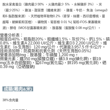
脫水家禽蛋白（雞肉最少30% 、火雞肉最少 5% 、水解雞肝 3%）、米
（最少25%）、雞油、甜菜漿（纖維來源）、雞蛋、牛奶、 魚油（omega3
和6 脂肪酸來源）、天然植物萃取物0.2%（麥芽、絲蘭、西印度櫻桃、蔓
越莓、朝鮮薊和苦橙）、礦物質、菊苣根 0.01 %( 菊粉-FOS-果寡糖來
源)、酵母（MOS甘露寡糖來源）、胺基酸（蛋胺酸 0.08 mg/公斤）。
營養分析表：
粗蛋白40%、粗脂肪20%、粗纖維1.5%、灰份7%、鈣1.5%、磷
0.8%、維生素A 22,000 UI/公斤、維生素D3 2,200 UI/公斤、維
生素E（α-生育酚）120 mg/公斤，代謝能3,957.5 仟卡/公斤。
技術添加物：防腐劑和抗氧化劑（天然生育酚0.05%）
營養添加物/mg：胺基酸：牛磺酸 1,200 mg。
微量元素：鐵350 mg(碳酸亞鐵)，碘3.9 mg(碘化鉀)，銅19
mg(五水合硫酸銅)，錳67mg(氧化錳)，鋅195 mg(氧化鋅)，硒
0.39 mg（亞硒酸鈉)
成貓(雞肉&米)
38%含肉量