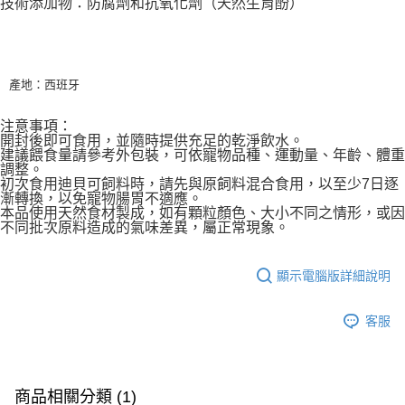
技術添加物：防腐劑和抗氧化劑（天然生育酚）
產地：西班牙
注意事項：
開封後即可食用，並隨時提供充足的乾淨飲水。
建議餵食量請參考外包裝，可依寵物品種、運動量、年齡、體重
調整。
初次食用迪貝可飼料時，請先與原飼料混合食用，以至少7日逐
漸轉換，以免寵物腸胃不適應。
本品使用天然食材製成，如有顆粒顏色、大小不同之情形，或因
不同批次原料造成的氣味差異，屬正常現象。
顯示電腦版詳細說明
客服
商品相關分類 (1)