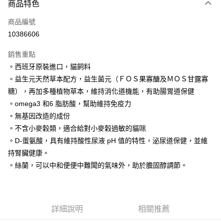
商品特色
信用卡一次付款
商品編號
LINE Pay
10386606
Apple Pay
銷售重點
悠遊付
。西班牙原裝進口，貓飼料
。益生元天然草本配方，益生菌元（ＦＯＳ果寡醣及ＭＯＳ甘露寡
AFTEE先享後付
糖），再加多種植物草本，維持消化道機能，有助腸胃道保健
相關說明
。omega3 和6 脂肪酸，幫助維持免疫力
【關於「AFTEE先享後付」】
ATM付款
AFTEE先享後付是「在收到商品之後才付款」的支付方式。 讓您購物簡單
。無基因改造的成份
便利好安心！
。不含小麥穀類，適合給對小麥穀過敏的貓咪
１．簡單：不需註冊會員、不需綁卡、不需儲值。
運送方式
。D-蛋氨酸，具有維持酸性尿液 pH 值的特性，泌尿道保健，並維
２．便利：只要手機號碼，簡訊認證，即可結帳。
３．安心：先確認商品／服務後，再付款。
持腎臟健康。
宅配
。絲蘭，可以中和便便中難聞的氣味外，助於膽固醇調節。
每筆NT$110，滿NT$1,500(含以上)免運費
【「AFTEE先享後付」結帳流程】
１．於結帳方式選擇「AFTEE先享後付」後，將跳轉至「AFTEE先享後付」
外島配送（黑貓宅急便－澎湖、金門、馬祖、綠島）
結帳頁面，進行簡訊認證並確認金額後，即可完成結帳。
２．訂單成立數日內，您將收到繳費通知簡訊。
每筆NT$360
３．收到繳費通知簡訊後14天內，點擊此簡訊中的連結，可透過四大超商／
詳細說明
相關推薦
ATM／網路銀行／等多元方式進行付款，方視為交易完成。
宅配【偏遠地區-依黑貓物流所公告地區為主】