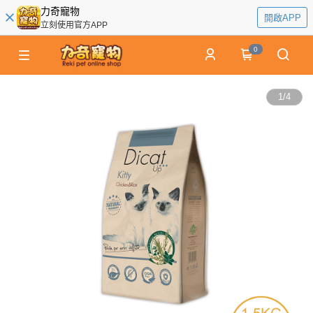
力奇寵物
開啟APP
立刻使用官方APP
0
1
/
4