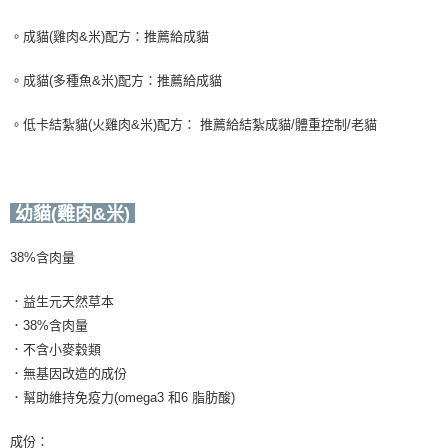
。成貓(雞肉&米)配方：推薦給成貓
。成貓(多種魚&米)配方：推薦給成貓
。低卡結紮貓(火雞肉&米)配方： 推薦給結紮成貓/體重控制/老貓
幼貓(雞肉&米)
38%含肉量
．益生元天然草本
．38%含肉量
．不含小麥穀類
．無基因改造的成份
．幫助維持免疫力(omega3 和6 脂肪酸)
成份：