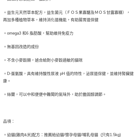
。益生元天然草本配方，益生菌元（ＦＯＳ果寡醣及ＭＯＳ甘露寡糖），
再加多種植物草本，維持消化道機能，有助腸胃道保健
。omega3 和6 脂肪酸，幫助維持免疫力
。無基因改造的成份
。不含小麥穀類，遉合給對小麥穀過敏的貓咪
。D-蛋氨酸，具有維持酸性尿液 pH 值的特性，泌尿道保健，並維持腎臟健
康。
。絲蘭，可以中和便便中難聞的氣味外，助於膽固醇調節。
品項：
。幼貓(雞肉&米)配方：推薦給幼貓/懷孕母貓/哺乳母貓 (只有1.5kg)