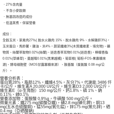
．27%含肉量
．不含小麥穀類
．無基因改造的成份
．低溫蒸煮，保留營養
成份：
全穀玉米、家禽肉27％( 脫水火雞肉 15%、脫水雞肉 9%、水解雞肝3%)，
玉米蛋白，馬鈴薯，雞油、米4%，蔬菜纖維3%(木質纖維素、填充物)、礦
物質、絲蘭萃取物0.02%(絲蘭)、迷迭香萃耳物0.01%(迷迭香)，檸檬香脂
0.01%(草蜂草)、蔓越莓0.01%(黑果越橘)，菊苣根( 菊粉-FOS-果寡糖來
源)、酵母细胞壁（MOS甘露寡糖來源）、胺基酸（蛋氨酸 0.08 mg/公
斤）。
營養分析表：
蛋白質28%，脂肪12%，纖維4.5%，灰分7%。代謝能 3486 仟
卡/公斤，維生素A 20,000 UI/公斤，維生素D3 2,000 UI/公斤，
維生素E（α-生育酚）150 mg/公斤、鈣1.8%、磷 1%、鈉
0.11%、鎂0.1%
營養添加物：蛋胺酸 0.9%g，牛磺酸 500 mg/公斤。
微量元素：鐵275 mg(碳酸亞鐵)，碘2.8 mg(碘化鉀)，銅13
mg(五水合硫酸銅)，錳55mg(氧化錳)，鋅175 mg(氧化鋅)，硒
0.4 mg（亞硒酸鈉)