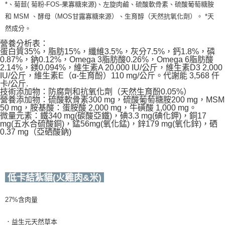
*、菊苣( 菊粉-FOS-果寡糖來源)、左旋肉鹼、硫酸軟骨素、硫酸葡萄糖胺
和 MSM 、酵母（MOS甘露寡糖來源）、生育醇（天然抗氧化劑）。 *天
然成分。
營養分析表：
蛋白質35%，脂肪15%，纖維3.5%，灰分7.5%，鈣1.8%，磷
0.87%，鈉0.12%，Omega 3脂肪酸0.26%，Omega 6脂肪酸
2.14%，鎂0.094%，維生素A 20,000 IU/公斤，維生素D3 2,000
IU/公斤，維生素E（α-生育酚）110 mg/公斤。代謝能 3,568 仟
卡/公斤.
技術添加物：防腐劑和抗氧化劑（天然生育酚0.05%）
營養添加物：硫酸軟骨素300 mg，硫酸葡萄糖胺200 mg，MSM
50 mg，胺基酸：蛋胺酸 2,000 mg，牛磺酸 1,000 mg。
微量元素：鐵340 mg(碳酸亞鐵)，碘3.3 mg(碘化鉀)，銅17
mg(五水合硫酸銅)，錳56mg(氧化錳)，鋅179 mg(氧化鋅)，硒
0.37 mg（亞硒酸鈉)
低卡結紮貓(火雞肉&米)
27%含肉量
．益生元天然草本