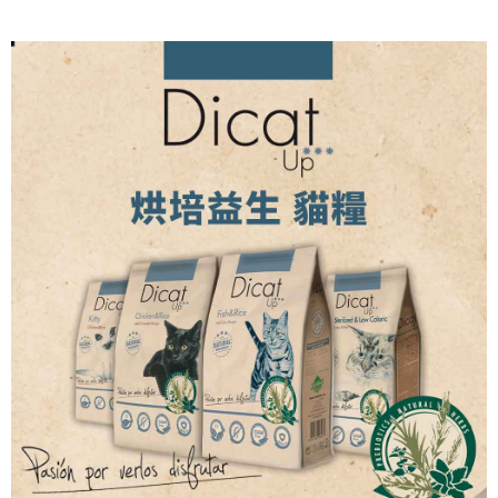
※ 請注意：結帳手續完成當下不需立刻繳費，但若您需要取消訂單，請聯絡
每筆NT$250
購買商品的店家。未經商家同意取消之訂單仍視為有效，需透過AFTEE先享
後付繳納相關費用。
※ 交易是否成功請以「AFTEE先享後付 」之結帳頁面顯示為準，若有關於
是否繳費成功／繳費後需取消欲退款等相關疑問，請聯繫「AFTEE先享後付
客戶支援中心」
https://netprotections.freshdesk.com/support/home
【注意事項】
１．透過由恩沛科技股份有限公司提供之「AFTEE先享後付」服務完成之交
易，需依本服務之必要範圍內提供個人資料，並將交易相關給付款項請求債
權轉讓予恩沛科技股份有限公司。
２．關於個人資料處理事宜，請瀏覽以下網址：
https://aftee.tw/terms/#terms3
３．未成年的使用者請事先徵得法定代理人或監護人之同意方可使用
「AFTEE先享後付」，若未經同意申辦者引起之損失，本公司不負相關責
任。
４．使用「AFTEE先享後付」時，將依據個別帳號之用戶狀況，依本公司即
時審查核予不同之上限額度；若仍有額度不足之情形，本公司將視審查結果
請求用戶進行身份認證。
５．嚴禁一人註冊多個帳號或使用他人資訊註冊。若發現惡意使用之情形，
恩沛科技股份有限公司將有權停止該用戶之使用額度並採取法律行動。