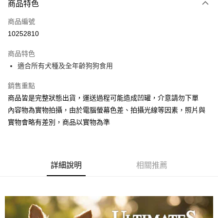
商品特色
信用卡一次付款
商品編號
LINE Pay
10252810
Apple Pay
商品特色
悠遊付
適合所有犬種及全年齡狗狗食用
AFTEE先享後付
銷售重點
相關說明
商品皆是完整狀態出貨，運送過程可能造成凹罐，介意請勿下單
【關於「AFTEE先享後付」】
內容物為實物拍攝，由於電腦螢幕色差、拍攝光線等因素，照片與
ATM付款
AFTEE先享後付是「在收到商品之後才付款」的支付方式。 讓您購物簡單
實物會略有差別，商品以實物為準
便利好安心！
１．簡單：不需註冊會員、不需綁卡、不需儲值。
運送方式
２．便利：只要手機號碼，簡訊認證，即可結帳。
３．安心：先確認商品／服務後，再付款。
宅配
每筆NT$110，滿NT$1,500(含以上)免運費
詳細說明
相關推薦
【「AFTEE先享後付」結帳流程】
１．於結帳方式選擇「AFTEE先享後付」後，將跳轉至「AFTEE先享後付」
外島配送（黑貓宅急便－澎湖、金門、馬祖、綠島）
結帳頁面，進行簡訊認證並確認金額後，即可完成結帳。
２．訂單成立數日內，您將收到繳費通知簡訊。
每筆NT$360
３．收到繳費通知簡訊後14天內，點擊此簡訊中的連結，可透過四大超商／
ATM／網路銀行／等多元方式進行付款，方視為交易完成。
宅配【偏遠地區-依黑貓物流所公告地區為主】