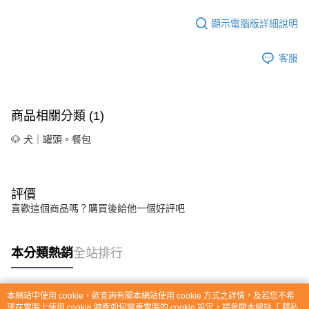
顯示電腦版詳細說明
客服
商品相關分類 (1)
🐶 犬｜罐頭。餐包
評價
喜歡這個商品嗎？購買後給他一個好評吧
本分類熱銷
全站排行
本網站中使用 cookie，欲查詢有關本網站使用 cookie 方式之詳情，及若您不希
熱門標籤
望在電腦上使用 cookie 時應如何變更電腦的 cookie 設定，請參閱本網站「
隱私