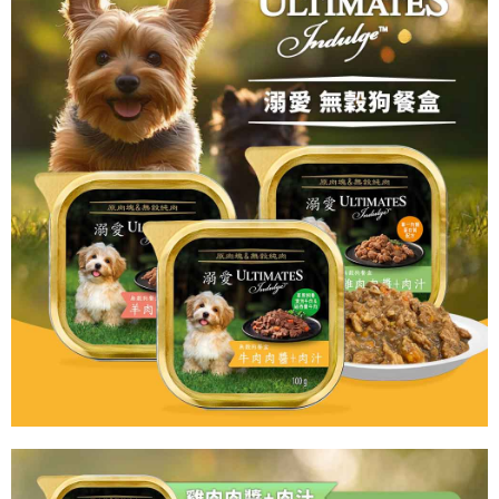
※ 請注意：結帳手續完成當下不需立刻繳費，但若您需要取消訂單，請聯絡
每筆NT$250
購買商品的店家。未經商家同意取消之訂單仍視為有效，需透過AFTEE先享
後付繳納相關費用。
※ 交易是否成功請以「AFTEE先享後付 」之結帳頁面顯示為準，若有關於
是否繳費成功／繳費後需取消欲退款等相關疑問，請聯繫「AFTEE先享後付
客戶支援中心」
https://netprotections.freshdesk.com/support/home
【注意事項】
１．透過由恩沛科技股份有限公司提供之「AFTEE先享後付」服務完成之交
易，需依本服務之必要範圍內提供個人資料，並將交易相關給付款項請求債
權轉讓予恩沛科技股份有限公司。
２．關於個人資料處理事宜，請瀏覽以下網址：
https://aftee.tw/terms/#terms3
３．未成年的使用者請事先徵得法定代理人或監護人之同意方可使用
「AFTEE先享後付」，若未經同意申辦者引起之損失，本公司不負相關責
任。
４．使用「AFTEE先享後付」時，將依據個別帳號之用戶狀況，依本公司即
時審查核予不同之上限額度；若仍有額度不足之情形，本公司將視審查結果
請求用戶進行身份認證。
５．嚴禁一人註冊多個帳號或使用他人資訊註冊。若發現惡意使用之情形，
恩沛科技股份有限公司將有權停止該用戶之使用額度並採取法律行動。